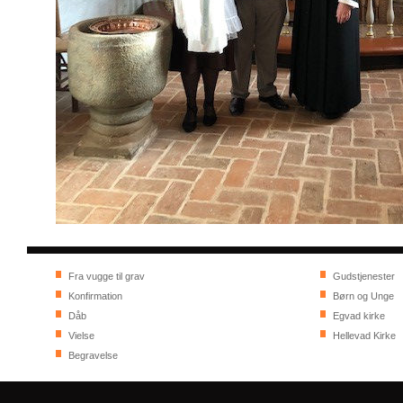
Fra vugge til grav
Gudstjenester
Konfirmation
Børn og Unge
Dåb
Egvad kirke
Vielse
Hellevad Kirke
Begravelse