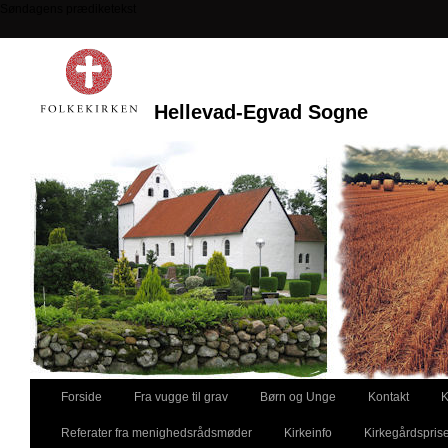
Søndagens prædiketekst
Hellevad-Egvad Sogne
Forside
Fra vugge til grav
Børn og Unge
Kontakt
K
Referater fra menighedsrådsmøder
Kirkeinfo
Kirkegårdspris