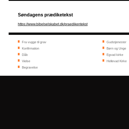
Søndagens prædiketekst
https://www.bibelselskabet.dk/praedikentekst
Fra vugge til grav
Gudstjenester
Konfirmation
Børn og Unge
Dåb
Egvad kirke
Vielse
Hellevad Kirke
Begravelse